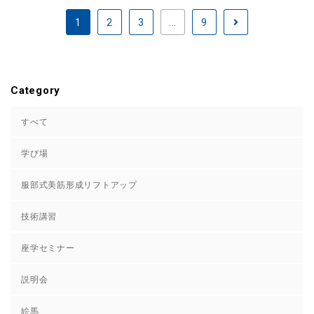
1
2
3
...
9
Category
すべて
学び場
服部式美筋形成リフトアップ
技術講習
座学セミナー
説明会
絵馬