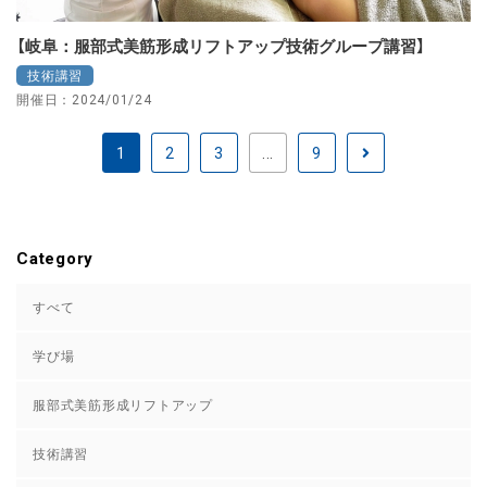
【岐阜：服部式美筋形成リフトアップ技術グループ講習】
技術講習
開催日：2024/01/24
1
2
3
...
9
Category
すべて
学び場
服部式美筋形成リフトアップ
技術講習