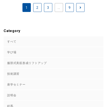
1
2
3
...
9
Category
すべて
学び場
服部式美筋形成リフトアップ
技術講習
座学セミナー
説明会
絵馬