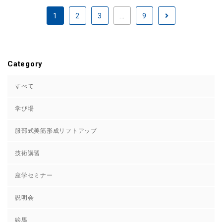
1
2
3
...
9
Category
すべて
学び場
服部式美筋形成リフトアップ
技術講習
座学セミナー
説明会
絵馬