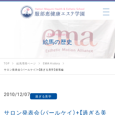
EMA History
絵馬の歴史
TOP
絵馬専用ページ
EMA History
サロン発表会（パールケイ）+【過ぎる美学】接客編
2010/12/07
過ぎる美学
サロン発表会（パールケイ）+【過ぎる美