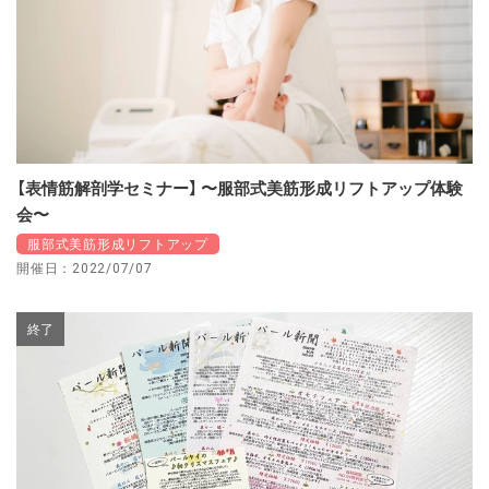
【表情筋解剖学セミナー】 〜服部式美筋形成リフトアップ体験
会〜
服部式美筋形成リフトアップ
開催日：2022/07/07
終了