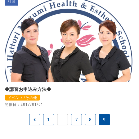
対面
◆講習お申込み方法◆
イベント/その他
開催日：2017/01/01
1
...
7
8
9