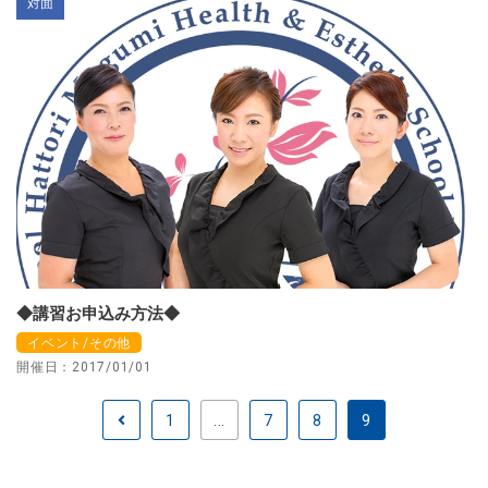
対面
◆講習お申込み方法◆
イベント/その他
開催日：2017/01/01
1
...
7
8
9