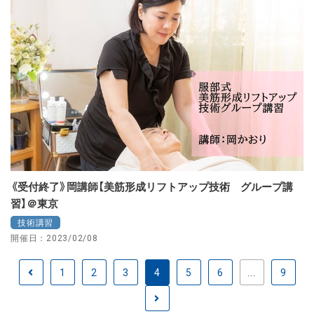
《受付終了》岡講師【美筋形成リフトアップ技術 グループ講
習】＠東京
技術講習
開催日：2023/02/08
1
2
3
4
5
6
...
9