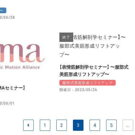
ー
/06/28
終了
【表情筋解剖学セミナー】 〜服部式
美筋形成リフトアップ〜
服部式美筋形成リフトアップ
EMAセミナー】
開催日：2023/05/26
/06/01
1
2
3
4
5
...