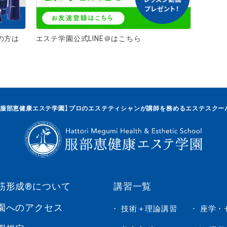
の方は
エステ学園公式LINE＠はこちら
【服部恵健康エステ学園】プロのエステティシャンが講師を務めるエステスクー
筋形成®について
講習一覧
園へのアクセス
技術＋理論講習
座学・