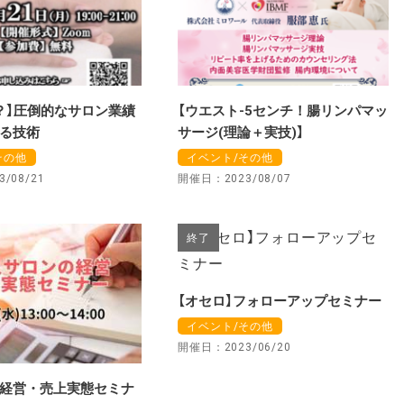
？】圧倒的なサロン業績
【ウエスト-5センチ！腸リンパマッ
る技術
サージ(理論＋実技)】
その他
イベント/その他
/08/21
開催日：2023/08/07
終了
【オセロ】フォローアップセミナー
イベント/その他
開催日：2023/06/20
経営・売上実態セミナ