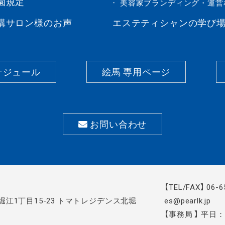
園規定
美容家ブランディング・運営
講サロン様のお声
エステティシャンの学び
ケジュール
絵馬 専用ページ
お問い合わせ
【TEL/FAX】 06-
区北堀江1丁目15-23 トマトレジデンス北堀
es@pearlk.jp
【事務局 】 平日：1