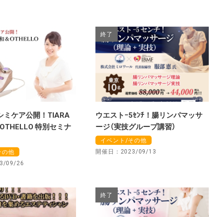
終了
シミケア公開！TIARA
ウエストｰ5ｾﾝﾁ！腸リンパマッサ
THELLO 特別セミナ
ージ（実技グループ講習）
イベント/その他
開催日：2023/09/13
その他
/09/26
終了