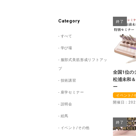
Category
終了
すべて
学び場
服部式美筋形成リフトアッ
プ
全国1位の
松浦未和＆O
技術講習
ー
座学セミナー
イベント/
開催日：2023
説明会
絵馬
終了
イベント/その他