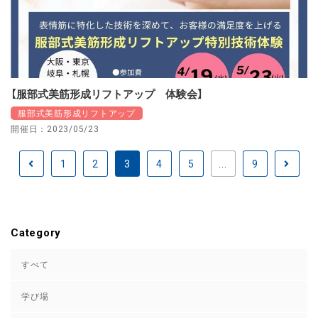
【服部式美筋形成リフトアップ 体験会】
服部式美筋形成リフトアップ
開催日：2023/05/23
1
2
3
4
5
...
9
Category
すべて
学び場