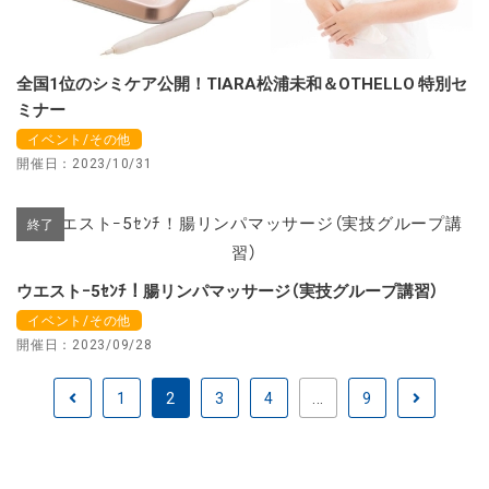
全国1位のシミケア公開！TIARA松浦未和＆OTHELLO 特別セ
ミナー
イベント/その他
開催日：2023/10/31
終了
ウエストｰ5ｾﾝﾁ！腸リンパマッサージ（実技グループ講習）
イベント/その他
開催日：2023/09/28
1
2
3
4
...
9