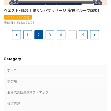
ウエストｰ5ｾﾝﾁ！腸リンパマッサージ（実技グループ講習）
イベント/その他
開催日：2023/09/28
1
2
3
4
...
9
Category
すべて
学び場
服部式美筋形成リフトアップ
技術講習